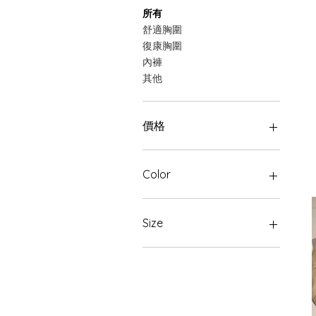
所有
舒適胸圍
復康胸圍
內褲
其他
價格
HK$40
HK$298
Color
Size
34
36
38
40
42