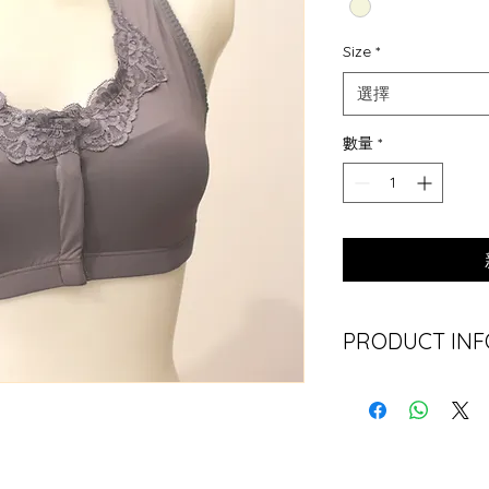
Size
*
選擇
數量
*
PRODUCT INF
材質: 95%棉, 5%氨
顏色: 肉色
尺碼: 34, 36, 38, 40, 
特色: 前扣式設計，
矽膠胸墊。柔軟舒適