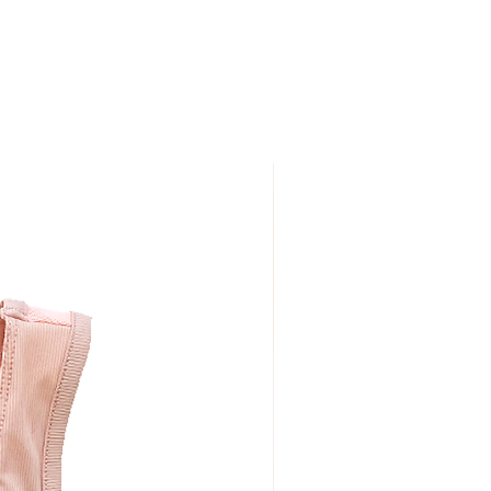
on, 5% Spandex
eige
6; 38; 40; 42
Dimensional Cup to provide strong
omfortable; Easy to wash and
table shoulders and back
nd bacteriostatic material; Inner
patibility with different silicon