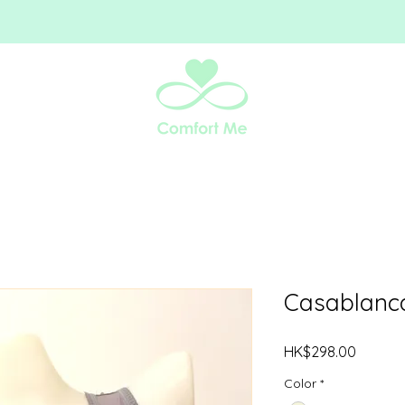
Casablanc
價
HK$298.00
格
Color
*