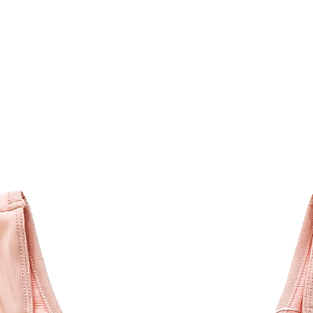
價格: $298/件
Material: 95% Cott
Colours Available: B
Sizes Available: 34; 3
Characteristics: 3-
support; Soft and c
quick to dry; Adjus
clasps; Breathable a
Pocket Design for com
breast pads
Price: HKD 298/pc