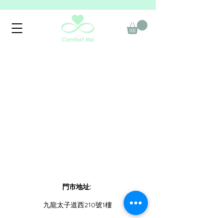
門市地址:
​九龍太子道西210號1樓